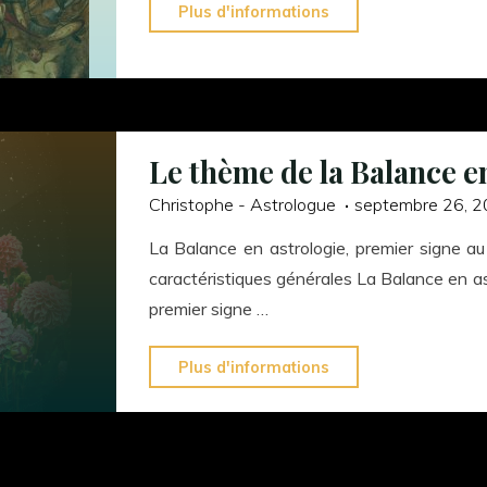
"Pluton
Plus d'informations
reprend
sa
course
directe
à
Le thème de la Balance e
la
Christophe - Astrologue
septembre 26, 
nouvelle
La Balance en astrologie, premier signe au
Lune"
caractéristiques générales La Balance en astr
premier signe …
"Le
Plus d'informations
thème
de
la