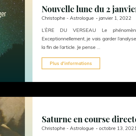
Nouvelle lune du 2 janvi
Christophe - Astrologue
janvier 1, 2022
L’ÈRE DU VERSEAU Le phénomène 
Exceptionnellement, je vais garder l’analys
la fin de l’article. Je pense …
"Nouvelle
Plus d'informations
lune
du
2
janvier
2022"
Saturne en course direct
Christophe - Astrologue
octobre 13, 202