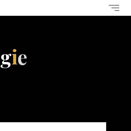
o
g
i
e