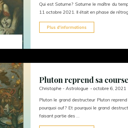
Qui est Saturne? Saturne le maître du temp
11 octobre 2021. Il était en phase de rétrog
"Saturne
Plus d'informations
en
course
directe"
Pluton reprend sa course
Christophe - Astrologue
octobre 6, 2021
Pluton le grand destructeur Pluton reprend
pourquoi ouf? Et pourquoi le grand destruc
faisant partie des …