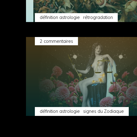
définition astrologie
rétrogradation
2 commentaires
définition astrologie
signes du Zodiaque