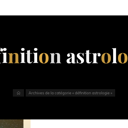
f
i
n
i
t
i
o
n
a
s
t
r
o
l
Accueil
Archives de la catégorie « définition astrologie »