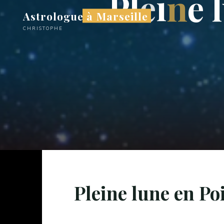
P
l
e
i
n
e
l
Aller
Astrologue à Marseille
au
CHRISTOPHE
contenu
Pleine lune en Po