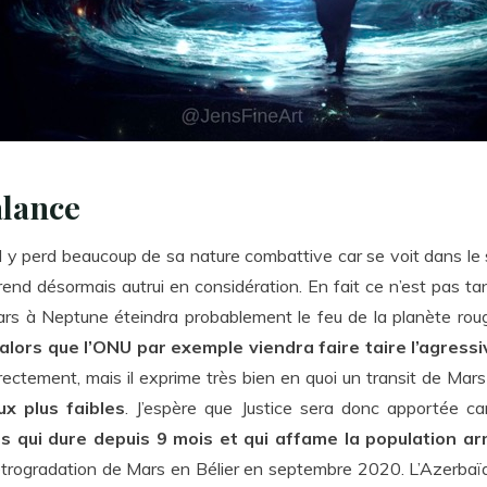
alance
Il y perd beaucoup de sa nature combattive car se voit dans le 
nd désormais autrui en considération. En fait ce n’est pas tant
 Mars à Neptune éteindra probablement le feu de la planète rou
lors que l’ONU par exemple viendra faire taire l’agressi
rectement, mais il exprime très bien en quoi un transit de Mar
ux plus faibles
. J’espère que Justice sera donc apportée car
us qui dure depuis 9 mois et qui affame la population a
étrogradation de Mars en Bélier en septembre 2020. L’Azerbaïdj