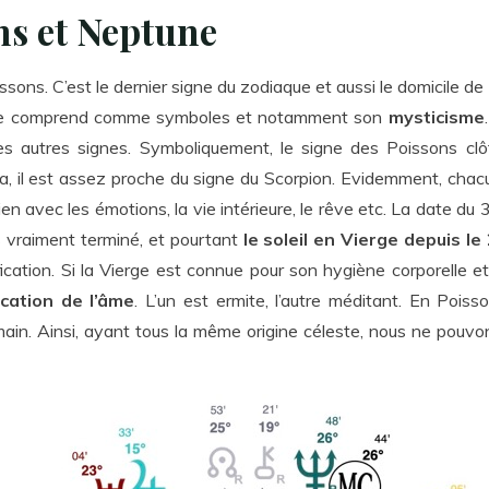
ns et Neptune
ssons. C’est le dernier signe du zodiaque et aussi le domicile d
igne comprend comme symboles et notamment son
mysticisme
es autres signes. Symboliquement, le signe des Poissons clô
, il est assez proche du signe du Scorpion. Evidemment, chacun 
n avec les émotions, la vie intérieure, le rêve etc. La date du 3
as vraiment terminé, et pourtant
le soleil en Vierge depuis le
fication. Si la Vierge est connue pour son hygiène corporelle 
ication de l’âme
. L’un est ermite, l’autre méditant. En Pois
main. Ainsi, ayant tous la même origine céleste, nous ne pouvon