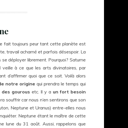
rne
 fait toujours peur tant cette planète est
rite, travail acharné et parfois désespoir. La
s se déployer librement. Pourquoi? Saturne
 veille à ce que les arts divinatoires, par
 d’affirmer quoi que ce soit. Voilà alors
de notre origine
qui prendra le temps qui
r des gourous
etc. Il y a
un fort besoin
era souffrir car nous n’en sentirons que son
luton, Neptune et Uranus) entre-elles nous
’inquiéter. Neptune étant le maître de cette
ine lune du 31 août. Aussi, rappelons que