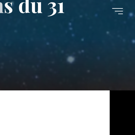
n
s
d
u
3
1