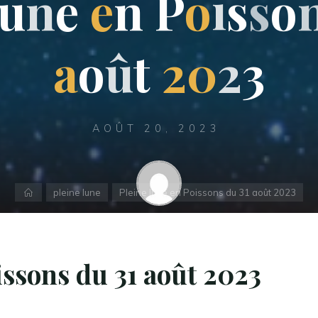
u
n
e
e
n
P
o
i
s
s
o
a
o
û
t
2
0
2
3
AOÛT 20, 2023
Accueil
pleine lune
Pleine lune en Poissons du 31 août 2023
Christophe - Astrologue
issons du 31 août 2023