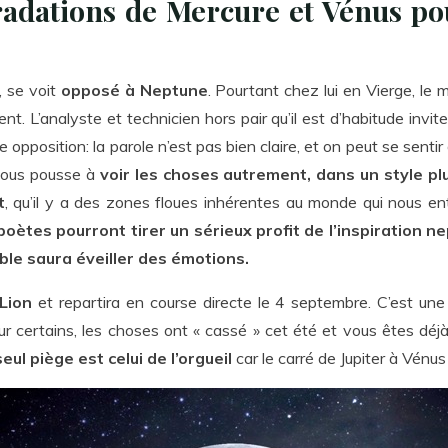
radations de Mercure et Vénus pou
, se voit
opposé à Neptune
. Pourtant chez lui en Vierge, l
. L’analyste et technicien hors pair qu’il est d’habitude invite 
 opposition: la parole n’est pas bien claire, et on peut se sent
 nous pousse à
voir les choses autrement, dans un style p
t
, qu’il y a des zones floues inhérentes au monde qui nous en
 poètes pourront tirer un sérieux profit de l’inspiration n
le saura éveiller des émotions.
Lion
et repartira en course directe le 4 septembre. C’est une d
ur certains, les choses ont « cassé » cet été et vous êtes déj
eul piège est celui de l’orgueil
car le carré de Jupiter à Vénus