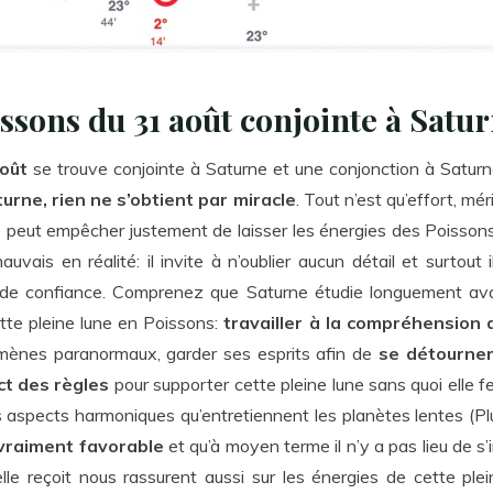
ssons du 31 août conjointe à Satu
août
se trouve conjointe à Saturne et une conjonction à Saturne
urne, rien ne s’obtient par miracle
. Tout n’est qu’effort, mé
ne peut empêcher justement de laisser les énergies des Poisson
is en réalité: il invite à n’oublier aucun détail et surtout il
de confiance. Comprenez que Saturne étudie longuement avant
te pleine lune en Poissons:
travailler à la compréhension 
omènes paranormaux, garder ses esprits afin de
se détourne
ct des règles
pour supporter cette pleine lune sans quoi elle f
Les aspects harmoniques qu’entretiennent les planètes lentes (P
 vraiment favorable
et qu’à moyen terme il n’y a pas lieu de s
elle reçoit nous rassurent aussi sur les énergies de cette ple