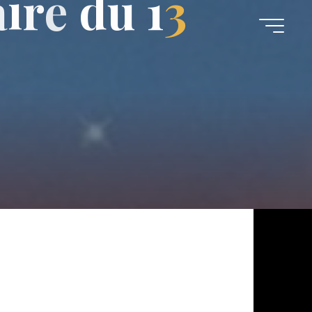
a
i
r
e
d
u
1
3