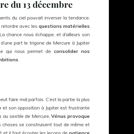
aire du 13 décembre
ments du ciel pouvait inverser la tendance,
à retordre avec les
questions matérielles
La chance nous échappe, et d’ailleurs son
’une part le trigone de Mercure à Jupiter
urne qui nous permet de
consolider nos
mbitions
.
ut faire mal parfois. C’est la partie la plus
e
et son opposition à Jupiter est frustrante
: au sextile de Mercure,
Vénus provoque
les choses se construisent tout de même et
gé et il faut écouter les leçons de
patience