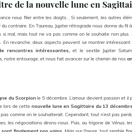
tre de la nouvelle lune en Sagitt
hance nous filer entre les doigts… Si seulement, les autres élé
r du contraire. En Taureau, Jupiter rétrograde nous donne du fil 
 si mal, mais tout ne va pas comme on le souhaite non plus. 
 En revanche, deux aspects peuvent se montrer intéressant: d
de rencontres intéressantes,
et le sextile Jupiter Sat
es, notre entourage, et nous fait avancer sur le chemin de nos
a
igne du Scorpion
le 5 décembre. L’amour devient passion et il pe
e lors de cette
nouvelle lune en Sagittaire du 13 décembr
 pas comme on le souhaiterait. Cependant, tout n’est pas perdu
ues, les négociations dirons-nous. Puis, au trigone de Vénus, 
 sont finalement pas vains
. Mais pur l’heure, tout semble fi