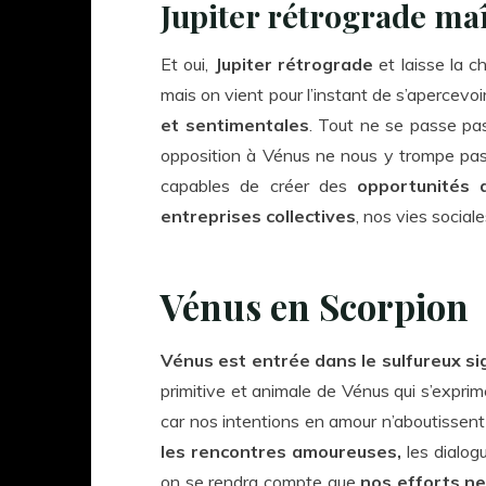
Jupiter rétrograde maî
Et oui,
Jupiter rétrograde
et laisse la c
mais on vient pour l’instant de s’apercevoi
et sentimentales
. Tout ne se passe pas
opposition à Vénus ne nous y trompe pas.
capables de créer des
opportunités 
entreprises collectives
, nos vies social
Vénus en Scorpion
Vénus est entrée dans le sulfureux s
primitive et animale de Vénus qui s’exprim
car nos intentions en amour n’aboutissent
les rencontres amoureuses,
les dialog
on se rendra compte que
nos efforts ne