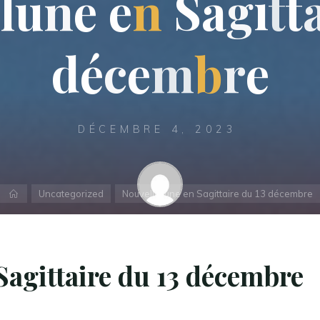
l
u
n
e
e
n
S
a
g
i
t
t
d
é
c
e
m
b
r
e
DÉCEMBRE 4, 2023
Accueil
Uncategorized
Nouvelle lune en Sagittaire du 13 décembre
Christophe - Astrologue
Sagittaire du 13 décembre