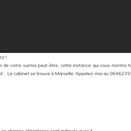
ez !
 de votre surmoi peut-être, cette instance qui vous montre tou
ment… Le cabinet se trouve à Marseille. Appelez-moi au 064623
Les champs obligatoires sont indiqués avec
*