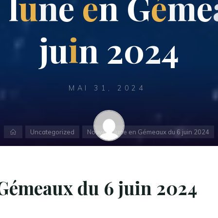
e
l
u
n
e
e
n
G
é
m
e
j
u
i
n
2
0
2
4
MAI 31, 2024
Accueil
Uncategorized
Nouvelle lune en Gémeaux du 6 juin 2024
Christophe - Astrologue
 Gémeaux du 6 juin 2024