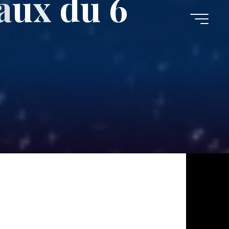
a
u
x
d
u
6